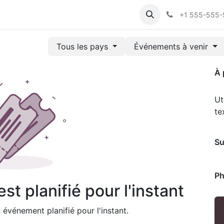
ts
Aide
Cours
Satisfaction Client
Support en ligne
C
+1 555-555
Tous les pays
Événements à venir
À 
Ut
te
Su
Ph
t planifié pour l'instant
événement planifié pour l'instant.