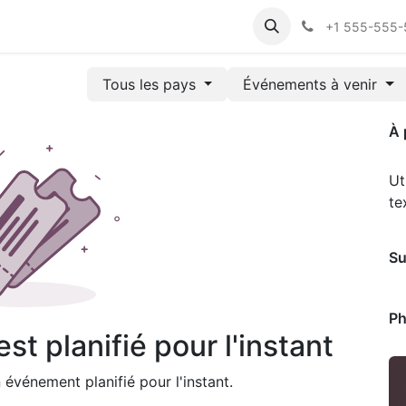
ts
Aide
Cours
Satisfaction Client
Support en ligne
C
+1 555-555
Tous les pays
Événements à venir
À 
Ut
te
Su
Ph
t planifié pour l'instant
événement planifié pour l'instant.